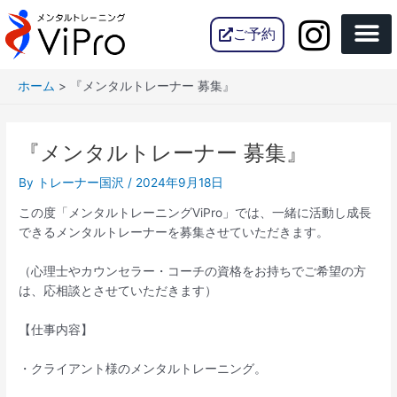
内
Post
容
navigation
ご予約
を
ス
ホーム
『メンタルトレーナー 募集』
キ
ッ
プ
『メンタルトレーナー 募集』
By
トレーナー国沢
/
2024年9月18日
この度「メンタルトレーニングViPro」では、一緒に活動し成長
できるメンタルトレーナーを募集させていただきます。
（心理士やカウンセラー・コーチの資格をお持ちでご希望の方
は、応相談とさせていただきます）
【仕事内容】
・クライアント様のメンタルトレーニング。