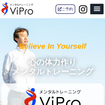
内
容
ご予約
を
ス
キ
ッ
プ
Believe In Yourself
心の体力作り
メンタルトレーニング