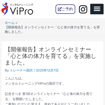
内
Post
容
navigation
ご予約
を
ス
ホーム
キ
【開催報告】オンラインセミナー「心と体の体力を育てる」を実
ッ
施しました。
プ
【開催報告】オンラインセミナー
「心と体の体力を育てる」を実施し
ました。
By
トレーナー国沢
/
2025年12月7日
こんにちは。
メンタルトレーニングViProの国沢です。
記念すべき 第1回オンラインセミナー「心と体の体力を育て
る」 を開催いたしました。
ご参加いただいた皆さま、改めてありがとうございました。