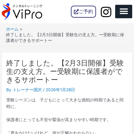
内
Post
容
navigation
ご予約
を
ス
ホーム
キ
終了しました。【2月3日開催】受験生の支え方。ー受験期に保
ッ
護者ができるサポートー
プ
終了しました。【2月3日開催】受験
生の支え方。ー受験期に保護者がで
きるサポートー
By
トレーナー国沢
/
2026年1月28日
受験シーズンは、子どもにとって大きな挑戦の時期であると同
時に、
保護者にとっても不安や緊張が高まりやすい時期です。
「声をかけたいけれど、何が正解かわからない」